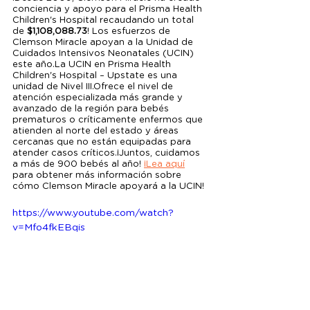
conciencia y apoyo para el Prisma Health 
Children's Hospital recaudando un total 
de 
$1,108,088.73
! Los esfuerzos de 
Clemson Miracle apoyan a la Unidad de 
Cuidados Intensivos Neonatales (UCIN) 
este año.La UCIN en Prisma Health 
Children's Hospital – Upstate es una 
unidad de Nivel III.Ofrece el nivel de 
atención especializada más grande y 
avanzado de la región para bebés 
prematuros o críticamente enfermos que 
atienden al norte del estado y áreas 
cercanas que no están equipadas para 
atender casos críticos.¡Juntos, cuidamos 
a más de 900 bebés al año! 
¡Lea aquí
para obtener más información sobre 
cómo Clemson Miracle apoyará a la UCIN!
https://www.youtube.com/watch?
v=Mfo4fkEBqis