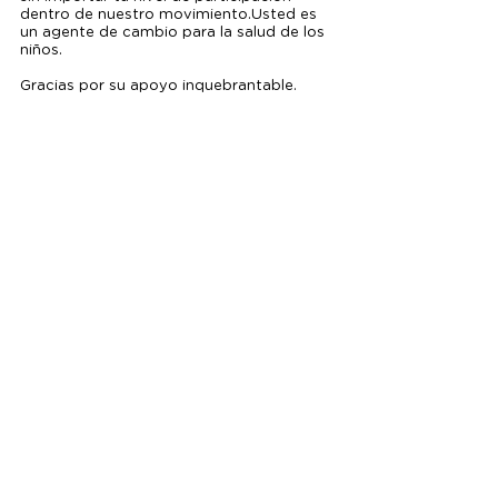
dentro de nuestro movimiento.Usted es 
un agente de cambio para la salud de los 
niños.
Gracias por su apoyo inquebrantable. 
Estamos orgullosos de todo lo que han 
logrado y continuaremos logrando para 
nuestros pacientes y familias.
En nombre de los pacientes y las familias 
atendidas,